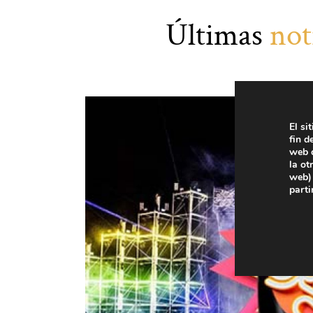
Blog
Últimas
not
El si
fin d
web c
la ot
web) 
parti