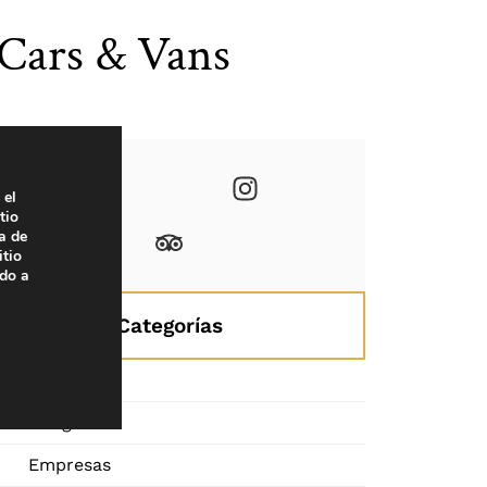
Cars & Vans
 el
tio
a de
itio
ado a
Categorías
Bodas
Congresos
Empresas