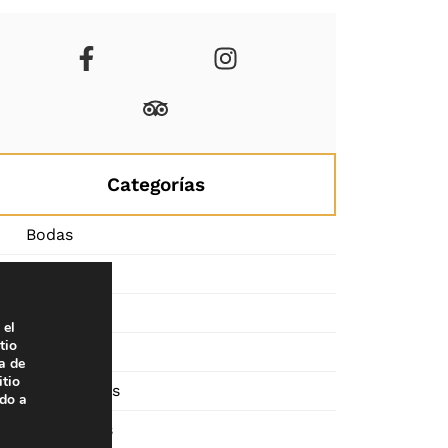
Categorías
Bodas
Congresos
Empresas
 el
tio
Eventos
a de
itio
Particulares
ado a
Ready Cars