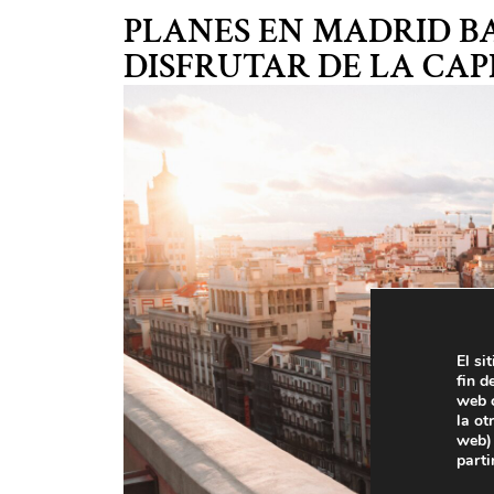
Blog
PLANES EN MADRID BA
DISFRUTAR DE LA CAP
El si
fin d
web c
la ot
web) 
parti