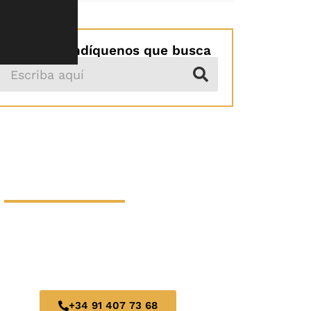
Turismo
Por favor indíquenos que busca
HAGA SU
RESERVA AHORA
LE OFRECEMOS UN SERVICIO DE
ALTA CALIDAD, PROFESIONALIDAD Y
EXCELENCIA.
+34 91 407 73 68