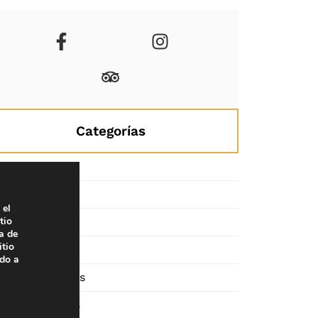
Categorías
Bodas
Congresos
 el
tio
Empresas
a de
itio
Eventos
ado a
Particulares
Ready Cars