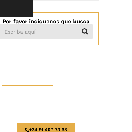
Turismo
Por favor indíquenos que busca
HAGA SU
RESERVA AHORA
LE OFRECEMOS UN SERVICIO DE
ALTA CALIDAD, PROFESIONALIDAD Y
EXCELENCIA.
+34 91 407 73 68