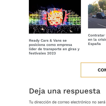
Contratar 
en la cris
Ready Cars & Vans se
España
posiciona como empresa
líder de transporte en giras y
festivales 2023
CO
Deja una respuesta
Tu dirección de correo electrónico no será