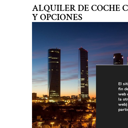
Blog
ALQUILER DE COCHE 
Y OPCIONES
El si
fin d
web c
la ot
web) 
parti