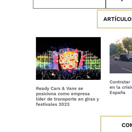
ARTÍCULO
Contratar 
en la cris
Ready Cars & Vans se
España
posiciona como empresa
líder de transporte en giras y
festivales 2023
CO