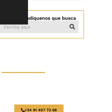
Turismo
Por favor indíquenos que busca
HAGA SU
RESERVA AHORA
LE OFRECEMOS UN SERVICIO DE
ALTA CALIDAD, PROFESIONALIDAD Y
EXCELENCIA.
+34 91 407 73 68