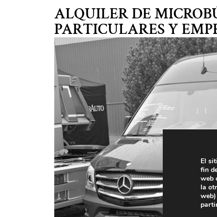
Blog
ALQUILER DE MICROB
PARTICULARES Y EMP
El si
fin d
web c
la ot
web) 
parti