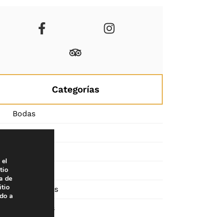
Categorías
Bodas
Congresos
Empresas
 el
tio
Eventos
a de
itio
Particulares
ado a
Ready Cars