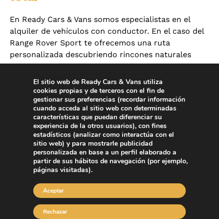
En Ready Cars & Vans somos especialistas en el
alquiler de vehículos con conductor. En el caso del
Range Rover Sport te ofrecemos una ruta
personalizada descubriendo rincones naturales
únicos. Podemos gestionar tu servicio por horas,
para escapadas cerca, o si lo prefieres para un fin
El sitio web de Ready Cars & Vans utiliza
de semana completo. Si bien preferimos hacer un
cookies propias y de terceros con el fin de
gestionar sus preferencias (recordar información
plan a medida de tus necesidades e intereses,
cuando acceda al sitio web con determinadas
también podemos hacerte una propuesta
características que puedan diferenciar su
personalizada.
experiencia de la otros usuarios), con fines
estadísticos (analizar como interactúa con el
sitio web) y para mostrarle publicidad
Nuestra empresa no solo ofrece el alquiler Range
personalizada en base a un perfil elaborado a
Rover Sport con conductor, sino que todos
partir de sus hábitos de navegación (por ejemplo,
nuestros chofer son profesionales que conocen la
páginas visitadas).
zona y tienen amplia experiencia en el servicio
turístico. Por tanto, están muy capacitados para
Aceptar
resolver tus dudas, o para hacer planificaciones
Rechazar
puntuales en función de lo que te apetezca