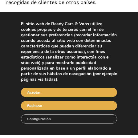
recogidas de clientes de otros países.
Gracias al
servicio para empresas de Ready Cars &
Vans
tendrás lo mejor de un coche de empresa,
El sitio web de Ready Cars & Vans utiliza
pero pagarás solo lo que necesitas. Lo mejor del
cookies propias y de terceros con el fin de
gestionar sus preferencias (recordar información
outsourcing:
solo pagarás por los traslados que se
cuando acceda al sitio web con determinadas
realicen
. Ni más, ni menos. Porque ofrecemos un
características que puedan diferenciar su
servicio justo para tu compañía.
experiencia de la otros usuarios), con fines
estadísticos (analizar como interactúa con el
sitio web) y para mostrarle publicidad
Y además,
emitimos una única factura mensual
con
personalizada en base a un perfil elaborado a
el desglose de todos los desplazamientos. No
partir de sus hábitos de navegación (por ejemplo,
trabajamos con decenas de recibos.
páginas visitadas).
Pon a prueba nuestras palabras y
reserva ahora tu
Aceptar
coche en Madrid
. Recuerda que
dispones de
conexión Wifi en todos nuestros vehículos
.
Rechazar
Configuración