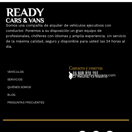
Somos una compañía de alquiler de vehículos ejecutivos con
conductor. Ponemos a su disposición un gran equipo de
profesionales, chóferes con idiomas y amplia experiencia. Un servicio
de la máxima calidad, seguro y disponible para usted las 24 horas al
día.
Contacto y reservas
34 606 974 742
VEHÍCULOS
34 606 974 742
info@readycarsvans.com
C/ Resina, 13 Madrid
SERVICIOS
QUIÉNES SOMOS
BLOG
PREGUNTAS FRECUENTES