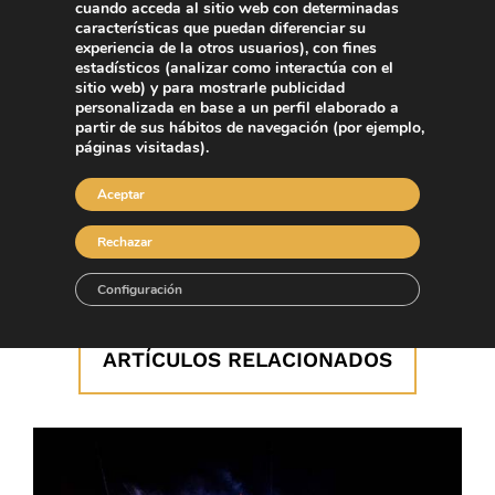
cuando acceda al sitio web con determinadas
un negocio, dispondrás de una
factura mensual
características que puedan diferenciar su
única
para facilitarte las gestiones con un desglose
experiencia de la otros usuarios), con fines
estadísticos (analizar como interactúa con el
de los servicios utilizados.
sitio web) y para mostrarle publicidad
personalizada en base a un perfil elaborado a
partir de sus hábitos de navegación (por ejemplo,
by
Ready Cars & Vans
páginas visitadas).
Aceptar
Rechazar
Sin respuestas
Configuración
ARTÍCULOS RELACIONADOS