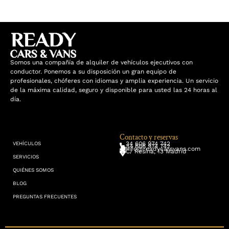
Somos una compañía de alquiler de vehículos ejecutivos con
conductor. Ponemos a su disposición un gran equipo de
profesionales, chóferes con idiomas y amplia experiencia. Un servicio
de la máxima calidad, seguro y disponible para usted las 24 horas al
día.
Contacto y reservas
34 606 974 742
VEHÍCULOS
34 606 974 742
info@readycarsvans.com
C/ Resina, 13 Madrid
SERVICIOS
QUIÉNES SOMOS
BLOG
PREGUNTAS FRECUENTES