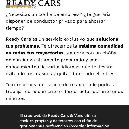
READY CARS
24 NOV 2015
¿Necesitas un coche de empresa? ¿Te gustaría
disponer de conductor privado para ahorrar
tiempo?
Ready Cars es un servicio exclusivo que
soluciona
tus problemas
. Te ofrecemos la
máxima comodidad
en todas tus trayectorias
, siempre con un chófer
de confianza altamente preparado y con
conocimientos de varios idiomas, que te llevará
evitando los atascos y quitándote todo el estrés.
Te ofrecemos un espacio de relax donde podrás
trabajar cómodamente o desconectar durante unos
minutos.
El sitio web de Ready Cars & Vans utiliza
Llámanos al
606 974 742
y reserva tu coche cuanto
cookies propias y de terceros con el fin de
gestionar sus preferencias (recordar información
antes.
Nos adaptamos a tus necesidades
y si tienes