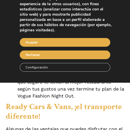
Out puede ser esa celebración en la que moverte
experiencia de la otros usuarios), con fines
de un modo diferente:
estadísticos (analizar como interactúa con el
sitio web) y para mostrarle publicidad
Si estás de viaje o escapada en Madrid para la
personalizada en base a un perfil elaborado a
partir de sus hábitos de navegación (por ejemplo,
Vogue Fashion Night Out, nuestros
páginas visitadas).
conductores pueden recomendarte opciones
de ocio según tus gustos al terminar la
Aceptar
jornada del evento.
Si eres de la ciudad, seguro que hay algún
Rechazar
rincón que aún no conoces para cenar mejor
Configuración
que nunca. Los conductores de Ready Cars &
Vans son especialistas en opciones de ocio, así
que seguro te llevan al mejor restaurante
según tus gustos una vez termine tu plan de la
Vogue Fashion Night Out.
Ready Cars & Vans, ¡el transporte
diferente!
Algunas de las ventajas que puedes disfrutar con el