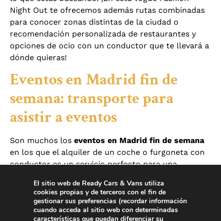
Night Out te ofrecemos además rutas combinadas
para conocer zonas distintas de la ciudad o
recomendación personalizada de restaurantes y
opciones de ocio con un conductor que te llevará a
dónde quieras!
Eventos en Madrid fin de
semana: transporte para
asistir a eventos
Son muchos los
eventos en Madrid fin de semana
en los que el alquiler de un coche o furgoneta con
conductor es un servicio perfecto para una
experiencia personalizada. No se trata de algo
El sitio web de Ready Cars & Vans utiliza
exclusivo para personas acostumbradas a un nivel
cookies propias y de terceros con el fin de
de vida muy alto, sino de ofrecer un servicio que se
gestionar sus preferencias (recordar información
cuando acceda al sitio web con determinadas
adapte a ti. Y en este caso, la Vogue Fashion Night
características que puedan diferenciar su