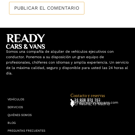
Somos una compañía de alquiler de vehículos ejecutivos con
conductor. Ponemos a su disposición un gran equipo de
profesionales, chóferes con idiomas y amplia experiencia. Un servicio
de la máxima calidad, seguro y disponible para usted las 24 horas al
día.
Contacto y reservas
34 606 974 742
VEHÍCULOS
34 606 974 742
info@readycarsvans.com
C/ Resina, 13 Madrid
SERVICIOS
QUIÉNES SOMOS
BLOG
PREGUNTAS FRECUENTES