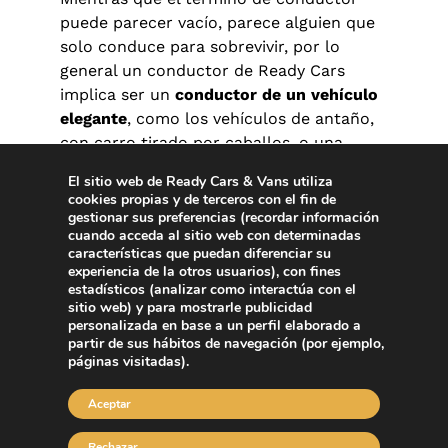
puede parecer vacío, parece alguien que
solo conduce para sobrevivir, por lo
general un conductor de Ready Cars
implica ser un
conductor de un vehículo
elegante
, como los vehículos de antaño,
con carro tirado por caballos, o una
limusina. No hace falta ir tan lejos.
Los
El sitio web de Ready Cars & Vans utiliza
vehículos de Ready Cars son elegantes a
cookies propias y de terceros con el fin de
la vez que modernos
. Para mí, me resulta
gestionar sus preferencias (recordar información
cuando acceda al sitio web con determinadas
realmente necesario para ir y volver del
características que puedan diferenciar su
aeropuerto, cuando r
ealizamos
experiencia de la otros usuarios), con fines
excursiones de un día en familia, etc
. Y si
estadísticos (analizar como interactúa con el
sitio web) y para mostrarle publicidad
hablamos de beneficios, la
principal
personalizada en base a un perfil elaborado a
ventaja es la comodidad
, en mi caso. Sin
partir de sus hábitos de navegación (por ejemplo,
olvidar la productividad o el
ahorro de
páginas visitadas).
tiempo
que me supone contar con este
Aceptar
servicio. Por otro lado, me parece
fundamental
la seguridad durante la
Rechazar