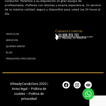
conductor. Ponemos a su disposición un gran equipo de
profesionales, chóferes con idiomas y amplia experiencia. Un servicio
de la máxima calidad, seguro y disponible para usted las 24 horas al
día.
Contacto y reservas
34 606 974 742
VEHÍCULOS
34 606 974 742
info@readycarsvans.com
C/ Resina, 13 Madrid
SERVICIOS
QUIÉNES SOMOS
BLOG
PREGUNTAS FRECUENTES
©ReadyCars&Vans 2020 |
Aviso legal
–
Política de
cookies
–
Política de
privacidad