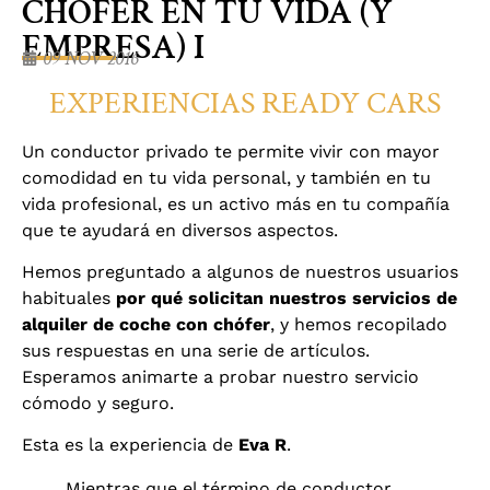
CHÓFER EN TU VIDA (Y
EMPRESA) I
09 NOV 2016
EXPERIENCIAS READY CARS
Un conductor privado te permite vivir con mayor
comodidad en tu vida personal, y también en tu
vida profesional, es un activo más en tu compañía
que te ayudará en diversos aspectos.
Hemos preguntado a algunos de nuestros usuarios
habituales
por qué solicitan nuestros servicios de
alquiler de coche con chófer
, y hemos recopilado
sus respuestas en una serie de artículos.
Esperamos animarte a probar nuestro servicio
cómodo y seguro.
Esta es la experiencia de
Eva R
.
Mientras que el término de conductor