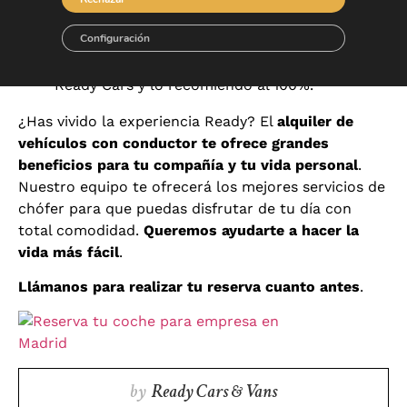
conducción para personas de negocios y
personas mayores
.
Configuración
Por todo ello, yo soy usuaria habitual de
Ready Cars y lo recomiendo al 100%.
¿Has vivido la experiencia Ready? El
alquiler de
vehículos con conductor te ofrece grandes
beneficios para tu compañía y tu vida personal
.
Nuestro equipo te ofrecerá los mejores servicios de
chófer para que puedas disfrutar de tu día con
total comodidad.
Queremos ayudarte a hacer la
vida más fácil
.
Llámanos para realizar tu reserva cuanto antes
.
by
Ready Cars & Vans