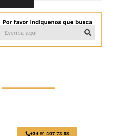
Turismo
Por favor indíquenos que busca
HAGA SU
RESERVA AHORA
LE OFRECEMOS UN SERVICIO DE
ALTA CALIDAD, PROFESIONALIDAD Y
EXCELENCIA.
+34 91 407 73 68