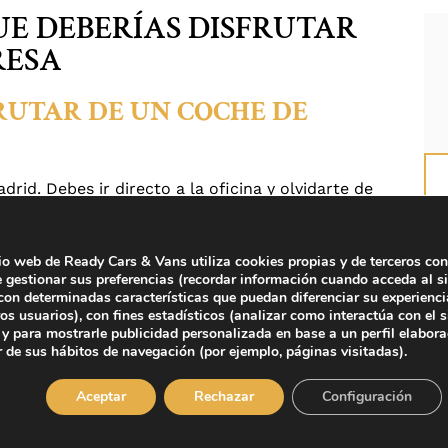
UE DEBERÍAS DISFRUTAR
RESA
FRUTAR DE UN COCHE DE
drid. Debes ir directo a la oficina y olvidarte de
 con un cliente realmente importante. Todo parece
no te da tiempo de prepararte la reunión como te
tio web de Ready Cars & Vans utiliza cookies propias y de terceros con
e gestionar sus preferencias (recordar información cuando acceda al si
on determinadas características que puedan diferenciar su experienci
r.
ros usuarios), con fines estadísticos (analizar como interactúa con el s
y para mostrarle publicidad personalizada en base a un perfil elabor
un coche desde el aeropuerto de origen
. Que con
r de sus hábitos de navegación (por ejemplo, páginas visitadas).
as tarde.
Te está esperando en el aeropuerto
, esa
coche y no tienes ni que dar indicaciones. No tienes
Aceptar
Rechazar
Configuración
o y concentrarte en tu próxima reunión.
Todo va a