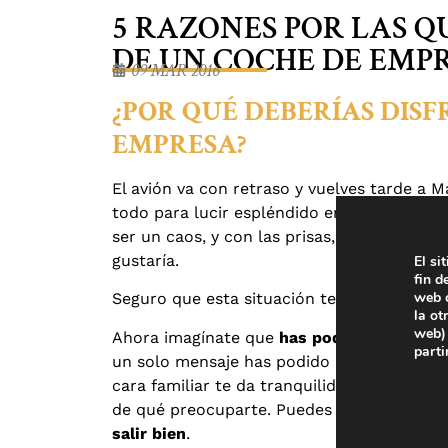
Blog
5 RAZONES POR LAS Q
DE UN COCHE DE EMP
09 MAR 2016
¿POR QUÉ DEBERÍAS DIS
EMPRESA?
El avión va con retraso y vuelves tarde a Ma
todo para lucir espléndido en una reunión
ser un caos, y con las prisas, seguro que 
gustaría.
El si
fin d
web c
Seguro que esta situación te resulta familia
la ot
web) 
Ahora imagínate que
has podido reservar 
parti
un solo mensaje has podido avisar que lleg
cara familiar te da tranquilidad. Entras al 
de qué preocuparte. Puedes respirar hond
salir bien
.