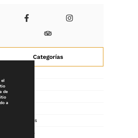
Categorías
Bodas
 el
Congresos
tio
a de
Empresas
itio
ado a
Eventos
Particulares
Ready Cars